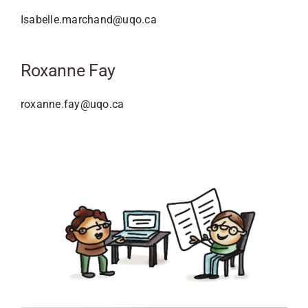
Isabelle.marchand@uqo.ca
Roxanne Fay
roxanne.fay@uqo.ca