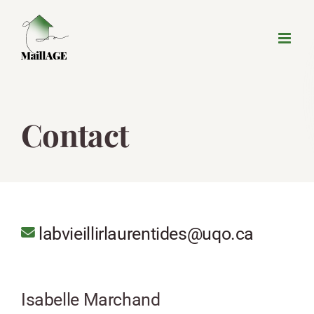
Passer
au
contenu
Contact
labvieillirlaurentides@uqo.ca
Isabelle Marchand